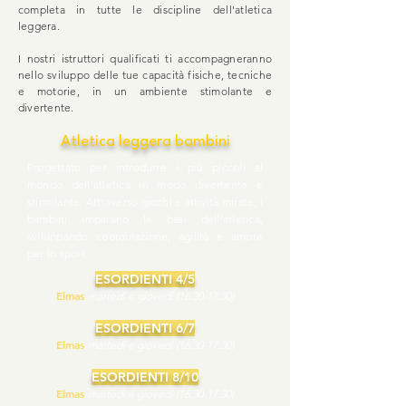
completa in tutte le discipline dell'atletica
leggera.
I nostri istruttori qualificati ti accompagneranno
nello sviluppo delle tue capacità fisiche, tecniche
e motorie, in un ambiente stimolante e
divertente.
Atletica leggera bambini
Progettato per introdurre i più piccoli al
mondo dell'atletica in modo divertente e
stimolante. Attraverso giochi e attività mirate, i
bambini imparano le basi dell'atletica,
sviluppando coordinazione, agilità e amore
per lo sport.
ESORDIENTI 4/5
Elmas
martedì e giovedì (16:30-17:30)
ESORDIENTI 6/7
Elmas
martedì e giovedì (16:30-17:30)
ESORDIENTI 8/10
Elmas
martedì e giovedì (16:30-17:30)