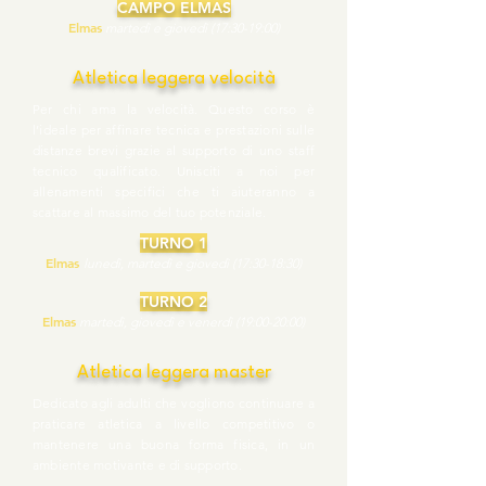
CAMPO ELMAS
Elmas
martedì e giovedì (17:30-19:00)
Atletica leggera velocità
Per chi ama la velocità. Questo corso è
l’ideale per affinare tecnica e prestazioni sulle
distanze brevi grazie al supporto di uno staff
tecnico qualificato. Unisciti a noi per
allenamenti specifici che ti aiuteranno a
scattare al massimo del tuo potenziale.
TURNO 1
Elmas
lunedì, martedì e giovedì (17:30-18:30)
TURNO 2
Elmas
martedì, giovedì e venerdì (19:00-20:00)
Atletica leggera master
Dedicato agli adulti che vogliono continuare a
praticare atletica a livello competitivo o
mantenere una buona forma fisica, in un
ambiente motivante e di supporto.