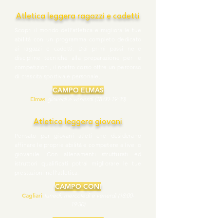
Atletica leggera ragazzi e cadetti
Scopri il mondo dell’atletica e migliora le tue
abilità con un programma completo dedicato
ai ragazzi e cadetti. Dai primi passi nelle
discipline tecniche alla preparazione per le
competizioni, il nostro corso offre un percorso
di crescita sportiva e personale.
CAMPO ELMAS
Elmas
giovedì e venerdì (18:00-19:30)
Atletica leggera giovani
Pensato per giovani atleti che desiderano
affinare le proprie abilità e competere a livello
giovanile. Con allenamenti strutturati ed
istruttori qualificati potrai migliorare le tue
prestazioni nell'atletica.
CAMPO CONI
Cagliari
lunedì, mercoledì e venerdì (18:00-
19:30)