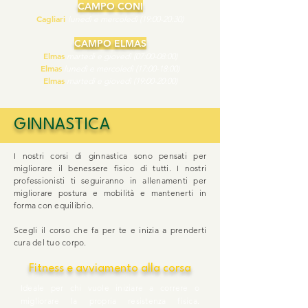
CAMPO CONI
Cagliari
lunedì e mercoledì (19:00-20:30)
CAMPO ELMAS
Elmas
martedì e giovedì (07:00-08:00)
Elmas
lunedì e mercoledì (17:00-18:00)
Elmas
martedì e giovedì (19:00-20:00)
GINNASTICA
I nostri corsi di ginnastica sono pensati per
migliorare il benessere fisico di tutti. I nostri
professionisti ti seguiranno in allenamenti per
migliorare postura e mobilità e mantenerti in
forma con equilibrio.
Scegli il corso che fa per te e inizia a prenderti
cura del tuo corpo.
Fitness e avviamento alla corsa
Ideale per chi vuole iniziare a correre o
migliorare la propria resistenza fisica.