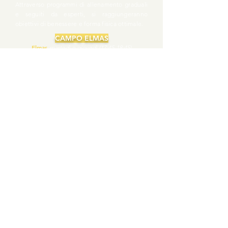
Attraverso programmi di allenamento graduali
e seguiti da esperti, si raggiungeranno
obiettivi di benessere e forma fisica ottimale.
CAMPO ELMAS
Elmas
martedì e giovedì (17:45-18:45)
Ginnastica posturale e camminata
Pensato per chi desidera migliorare la propria
postura e la mobilità generale. Esercizi mirati e
sessioni di camminata assistita aiutano a
prevenire dolori e a mantenere un corpo sano
e attivo.
CAMPO ELMAS
Elmas
martedì e giovedì (08:30-09:30)
Fitness e corsa genitori
Questo corso offre ai genitori la possibilità di
rimanere in forma mentre i loro bimbi sono
impegnati nei loro allenamenti. Esercizi di
fitness e avviamento alla corsa verrano
combinati con momenti di relax e